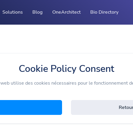
Solutions
Blog
OneArchitect
Bio Directory
Ressources
API développeurs
Guide à propos de l'usage de notre API
Centre d'assistance
Cookie Policy Consent
Consultez notre centre d'assistance
 web utilise des cookies nécessaires pour le fonctionnement d
Retour