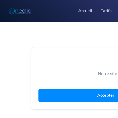
Accueil
Tarifs
Solutions
QR codes
Codes QR personnalisables et traçables
Pages bio
Convertissez vos followers sur les réseaux
Notre site
sociaux
Partage de fichiers
Accepter
Suivez le partage de vos fichiers par lien et le
nombre de clics
Conditions d'utilisation