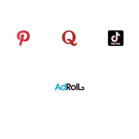
Reddit
Google Analytics
LinkedIn
Pinterest
Quora
TikTok
Adroll